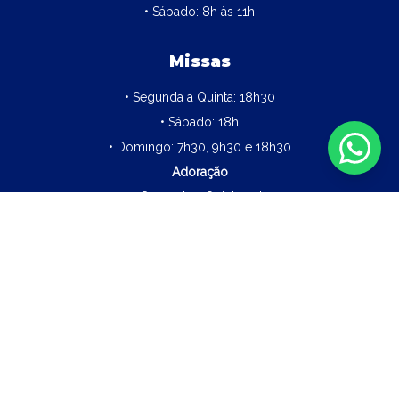
• Sábado: 8h às 11h
Missas
• Segunda a Quinta: 18h30
• Sábado: 18h
• Domingo: 7h30, 9h30 e 18h30
Adoração
• Segunda a Quinta: 17h
Confissão
• Segunda a sexta: 17h às 18h15
• Por ordem de chegada
Paróquia Nossa Senhora da Piedade (Londrina PR)
©
2026
|
Todos os direitos reservados.
Política de Privacidade
Termos de Uso