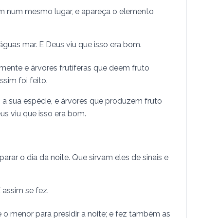
tem num mesmo lugar, e apareça o elemento
guas mar. E Deus viu que isso era bom.
mente e á­r­vores frutíferas que deem fruto
sim foi feito.
 a sua espécie, e árvores que produzem fruto
us viu que isso era bom.
rar o dia da noite. Que sirvam eles de sinais e
 assim se fez.
 e o menor para presidir a noite; e fez também as