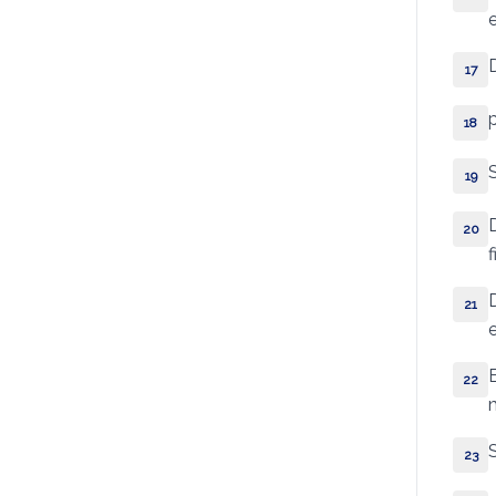
I Macabeus
e
II Macabeus
17
Provérbios
18
Eclesiastes
19
Cântico dos Cânticos
20
Sabedoria
Eclesiástico
21
Isaías
22
Jeremias
Lamentações
23
Baruc