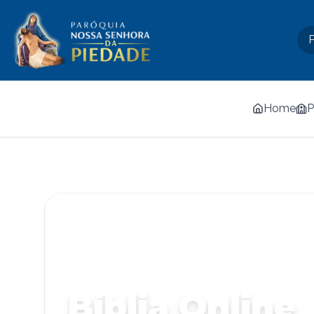
Home
P
Bíblia Online