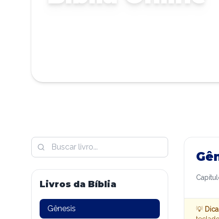
Gên
Capítu
Livros da Bíblia
Gênesis
💡
Dica
teclado