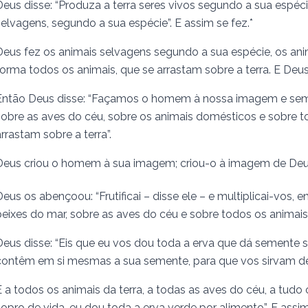
Deus disse: “Produza a terra seres vivos segundo a sua espéci
selvagens, segundo a sua espécie”. E assim se fez.*
Deus fez os animais selvagens segundo a sua espécie, os a
forma todos os animais, que se arrastam sobre a terra. E Deus
Então Deus disse: “Façamos o homem à nossa imagem e semel
sobre as aves do céu, sobre os animais domésticos e sobre tod
arrastam sobre a terra”.
Deus criou o homem à sua imagem; criou-o à imagem de Deus
Deus os abençoou: “Frutificai – disse ele – e multiplicai-vos, 
peixes do mar, sobre as aves do céu e sobre todos os animais 
Deus disse: “Eis que eu vos dou toda a erva que dá semente sob
contêm em si mesmas a sua semente, para que vos sirvam de
E a todos os animais da terra, a todas as aves do céu, a tudo 
sopro de vida, eu dou toda a erva verde por alimento”. E assim