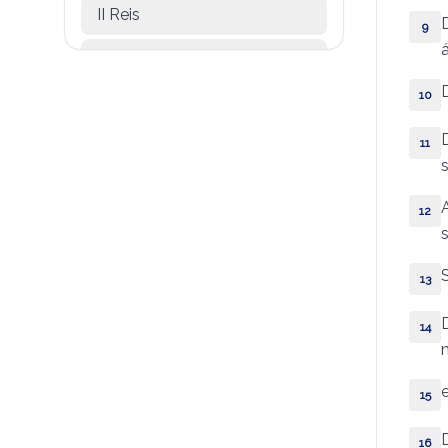
II Reis
9
á
I Crônicas
10
II Crônicas
11
Esdras
Neemias
12
Tobias
Judite
13
Ester
14
Jó
15
Salmos
16