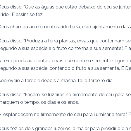
Deus disse: “Que as águas que estão debaixo do céu se jun
rido”. E assim se fez.
Deus chamou ao elemento árido terra, e ao ajuntamento das á
Deus disse: “Produza a terra plan­­tas, ervas que contenham se
segundo a sua espécie e o fruto contenha a sua semente”. E as
A terra pro­duziu plantas, ervas que contêm semente segundo
segundo a sua espécie, contendo o fruto a sua semente. E De
Sobreveio a tarde e depois a manhã: foi o terceiro dia.
Deus disse: “Façam-se luzeiros no firmamento do céu para sepa
marquem o tempo, os dias e os anos,
e resplande­çam no firmamento do céu para iluminar a terra”. E
Deus fez os dois grandes luzeiros: o maior para presidir o dia