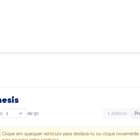
esis
lo
1
de
50
Anterior
Pr
:
Clique em qualquer versículo para destacá-lo ou clique novamente
 para navegar entre capítulos.