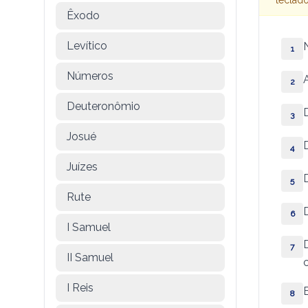
Êxodo
Levítico
N
1
Números
2
Deuteronômio
D
3
Josué
4
Juízes
5
Rute
6
I Samuel
7
II Samuel
I Reis
8