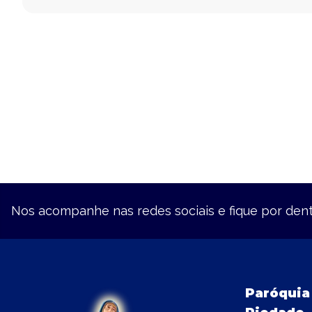
I Coríntios
II Coríntios
Gálatas
Efésios
Filipenses
Colossenses
I Tessalonicenses
Nos acompanhe nas redes sociais e fique por dent
II Tessalonicenses
I Timóteo
Paróquia
II Timóteo