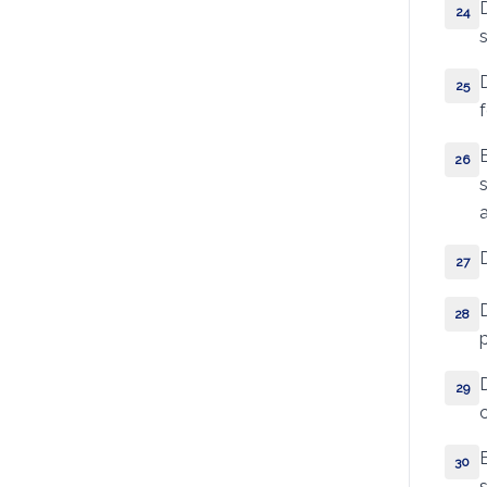
24
Ezequiel
25
Daniel
Oséias
26
Joel
Amós
27
Abdias
28
Jonas
Miquéias
29
Naum
30
Habacuc