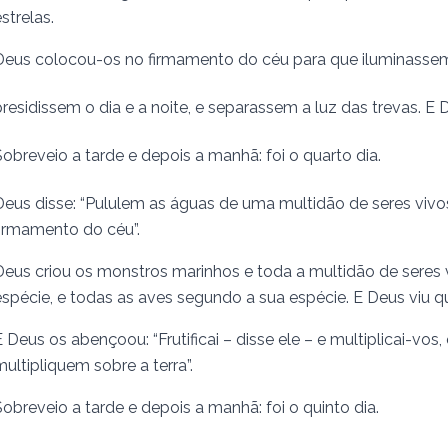
strelas.
Deus colocou-os no firmamento do céu para que iluminassem 
presidissem o dia e a noite, e separassem a luz das trevas. E 
Sobreveio a tarde e depois a manhã: foi o quarto dia.
Deus disse: “Pululem as águas de uma multidão de seres vivos
firmamento do céu”.
Deus criou os monstros mari­nhos e toda a multidão de sere
espécie, e todas as aves segundo a sua espécie. E Deus viu q
E Deus os abençoou: “Frutificai – disse ele – e multipli­cai-vo
multipliquem sobre a terra”.
Sobreveio a tarde e depois a manhã: foi o quinto dia.