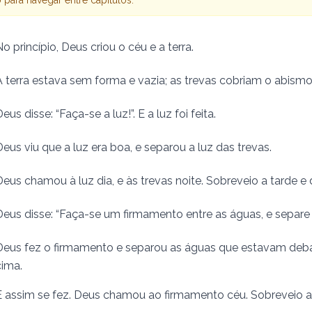
o princípio, Deus criou o céu e a terra.
A terra estava sem forma e vazia; as trevas cobriam­ o abismo
eus disse: “Faça-se a luz!”. E a luz foi feita.
Deus viu que a luz era boa, e separou a luz das trevas.
Deus chamou à luz dia, e às trevas noite. Sobreveio a tarde e 
Deus disse: “Faça-se um firmamento entre as águas, e separe e
Deus fez o firmamento e separou as águas que estavam deb
cima.
E assim se fez. Deus chamou ao firmamento céu. Sobreveio a 