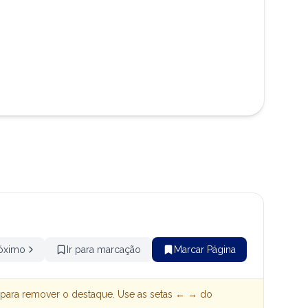
óximo
Ir para marcação
Marcar Página
 para remover o destaque. Use as setas ← → do